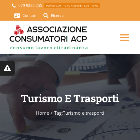
Skip
079 9220 255
Martedì 9.00 – 13.00 / Giovedì 15.00 – 19.00
to
Contatti
Ricerca
content
Tog
Nav
HOME
CHI SIAMO
Turismo E Trasporti
SETTORI
Home
Tag:
Turismo e trasporti
PROGETTI