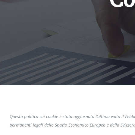
Questa politica sui cookie è stata aggiornata l’ultima volta il Febbr
permanenti legali dello Spazio Economico Europeo e della Svizzera