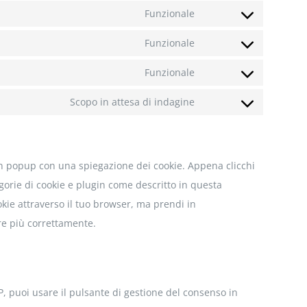
to
Funzionale
Consent
service
to
Funzionale
avada-
Consent
service
privacy-
to
Funzionale
wordpress
Consent
bar
service
to
Scopo in attesa di indagine
litespeed
Consent
service
to
complianz
service
un popup con una spiegazione dei cookie. Appena clicchi
varie
egorie di cookie e plugin come descritto in questa
okie attraverso il tuo browser, ma prendi in
re più correttamente.
P, puoi usare il pulsante di gestione del consenso in