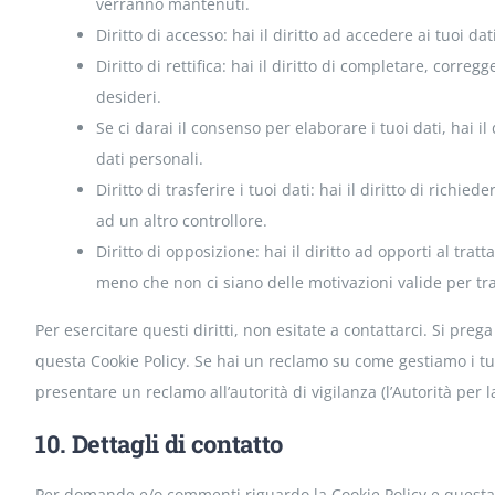
verranno mantenuti.
Diritto di accesso: hai il diritto ad accedere ai tuoi d
Diritto di rettifica: hai il diritto di completare, corre
desideri.
Se ci darai il consenso per elaborare i tuoi dati, hai i
dati personali.
Diritto di trasferire i tuoi dati: hai il diritto di richiede
ad un altro controllore.
Diritto di opposizione: hai il diritto ad opporti al tra
meno che non ci siano delle motivazioni valide per trat
Per esercitare questi diritti, non esitate a contattarci. Si prega
questa Cookie Policy. Se hai un reclamo su come gestiamo i tuo
presentare un reclamo all’autorità di vigilanza (l’Autorità per l
10. Dettagli di contatto
Per domande e/o commenti riguardo la Cookie Policy e questa 