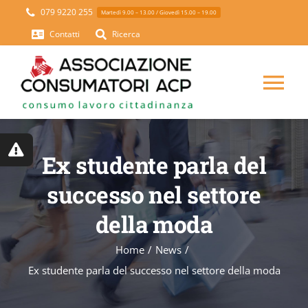
Skip
079 9220 255
Martedì 9.00 – 13.00 / Giovedì 15.00 – 19.00
to
Contatti
Ricerca
content
Tog
Nav
HOME
Ex studente parla del
CHI SIAMO
successo nel settore
della moda
SETTORI
Home
News
Ex studente parla del successo nel settore della moda
PROGETTI